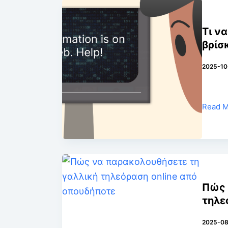
Τι ν
βρίσ
2025-10
Read 
Πώς 
τηλε
2025-08