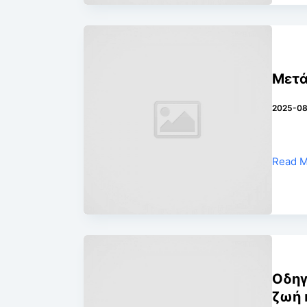
Μετ
2025-08
Read 
Οδηγ
ζωή 