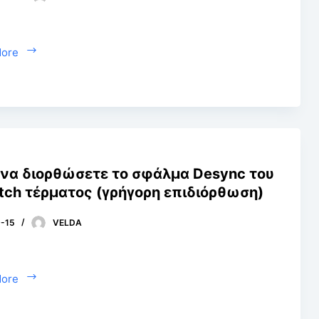
More
να διορθώσετε το σφάλμα Desync του
tch τέρματος (γρήγορη επιδιόρθωση)
-15
VELDA
More