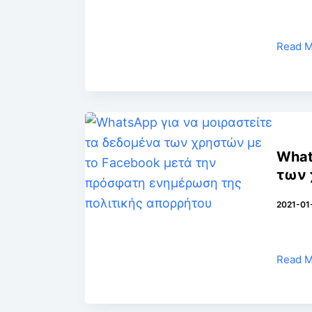
Read 
What
των 
πρόσ
2021-01
απορ
Read 