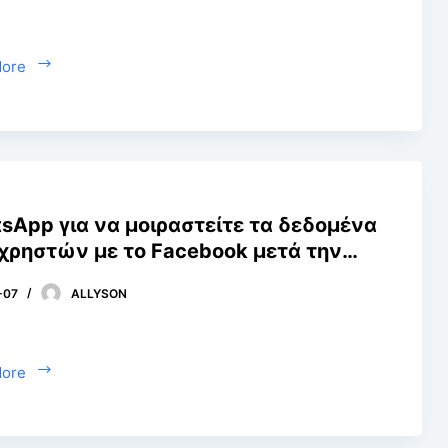
More
sApp για να μοιραστείτε τα δεδομένα
χρηστών με το Facebook μετά την
φατη ενημέρωση της πολιτικής
-07
ALLYSON
ρήτου
More