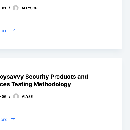
-01
ALLYSON
More
acysavvy Security Products and
ices Testing Methodology
7-06
ALYSE
More