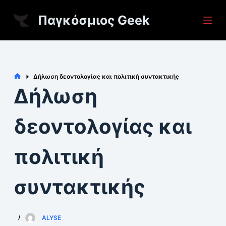
S
Παγκόσμιος Geek
k
i
p
t
Home
Δήλωση δεοντολογίας και πολιτική συντακτικής
o
Δήλωση
c
o
δεοντολογίας και
n
t
πολιτική
e
n
συντακτικής
t
ALYSE